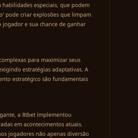
habilidades especiais, que podem
o' pode criar explosões que limpam
 jogador e sua chance de ganhar
 complexas para maximizar seus
xigindo estratégias adaptativas. A
ento estratégico são fundamentais
lgante, a 8tbet implementou
iradas em acontecimentos atuais.
 aos jogadores não apenas diversão