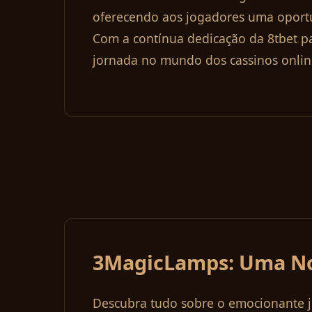
oferecendo aos jogadores uma oportu
Com a contínua dedicação da 8tbet p
jornada no mundo dos cassinos onlin
3MagicLamps: Uma Nov
Descubra tudo sobre o emocionante j