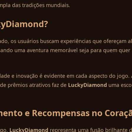
pla das tradições mundiais.
ckyDiamond?
ado, os usuários buscam experiências que ofereçam a
onando uma aventura memorável seja para quem quer 
de e inovação é evidente em cada aspecto do jogo. A
 de prêmios atrativos faz de
LuckyDiamond
uma escolh
imento e Recompensas no Coraç
igo,
LuckyDiamond
representa uma fusão brilhante d