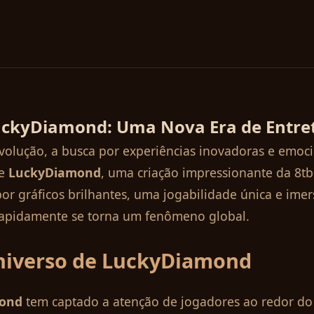
uckyDiamond: Uma Nova Era de Entr
olução, a busca por experiências inovadoras e emoci
ge
LuckyDiamond
, uma criação impressionante da 8tb
r gráficos brilhantes, uma jogabilidade única e imers
rapidamente se torna um fenômeno global.
niverso de LuckyDiamond
ond
tem captado a atenção de jogadores ao redor d