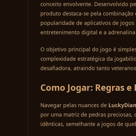
conceito envolvente. Desenvolvido p
produto destaca-se pela combinação 
popularidade de aplicativos de jogos
entretenimento digital e a adrenalina
O objetivo principal do jogo é simple
complexidade estratégica da jogabilid
desafiadora, atraindo tanto veteranos
Como Jogar: Regras e
Navegar pelas nuances de
LuckyDia
por uma matriz de pedras preciosas, 
idênticas, semelhante a jogos de que