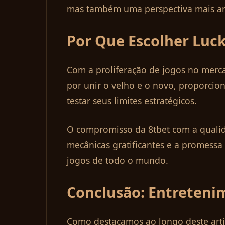
mas também uma perspectiva mais am
Por Que Escolher Lu
Com a proliferação de jogos no merc
por unir o velho e o novo, proporci
testar seus limites estratégicos.
O compromisso da 8tbet com a qualida
mecânicas gratificantes e a promessa
jogos de todo o mundo.
Conclusão: Entreten
Como destacamos ao longo deste art