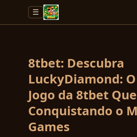
☰
8tbet: Descubra
LuckyDiamond: O
Jogo da 8tbet Que
Conquistando o 
Games