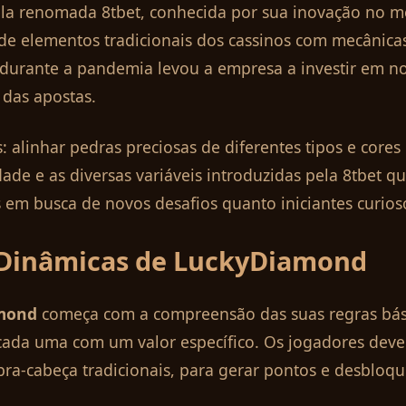
ela renomada 8tbet, conhecida por sua inovação no me
de elementos tradicionais dos cassinos com mecânica
 durante a pandemia levou a empresa a investir em n
 das apostas.
s: alinhar pedras preciosas de diferentes tipos e core
ade e as diversas variáveis introduzidas pela 8tbet q
 em busca de novos desafios quanto iniciantes curios
 Dinâmicas de LuckyDiamond
mond
começa com a compreensão das suas regras bási
cada uma com um valor específico. Os jogadores devem
bra-cabeça tradicionais, para gerar pontos e desbloq