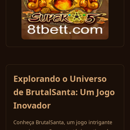
Explorando o Universo
de BrutalSanta: Um Jogo
Inovador
Conheça BrutalSanta, um jogo intrigante