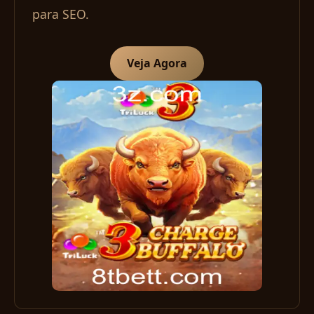
para SEO.
Veja Agora