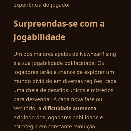
experiência do jogador.
Surpreendas-se com a
Jogabilidade
Um dos maiores apelos de NewYearRising
é a sua jogabilidade polifacetada. Os
jogadores terão a chance de explorar um
mundo dividido em diversas regiões, cada
uma cheia de desafios únicos e mistérios
para desvendar. A cada nova fase ou
território,
a dificuldade aumenta
,
exigindo dos jogadores habilidade e
estratégia em constante evolução.