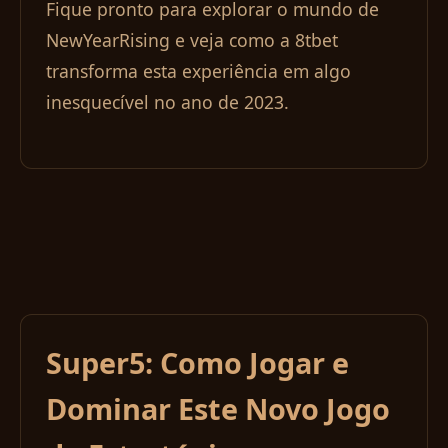
Fique pronto para explorar o mundo de
NewYearRising e veja como a 8tbet
transforma esta experiência em algo
inesquecível no ano de 2023.
Super5: Como Jogar e
Dominar Este Novo Jogo