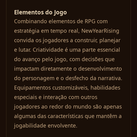
Elementos do Jogo
Combinando elementos de RPG com
estratégia em tempo real, NewYearRising
convida os jogadores a construir, planejar
e lutar. Criatividade é uma parte essencial
do avanço pelo jogo, com decisões que
impactam diretamente o desenvolvimento
do personagem e o desfecho da narrativa.
Equipamentos customizáveis, habilidades
especiais e interação com outros
jogadores ao redor do mundo são apenas
algumas das características que mantêm a
jogabilidade envolvente.