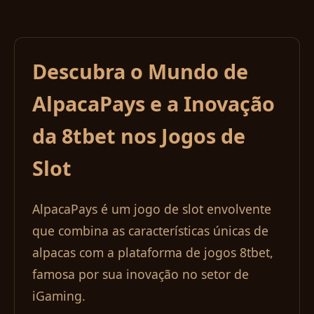
Descubra o Mundo de
AlpacaPays e a Inovação
da 8tbet nos Jogos de
Slot
AlpacaPays é um jogo de slot envolvente
que combina as características únicas de
alpacas com a plataforma de jogos 8tbet,
famosa por sua inovação no setor de
iGaming.