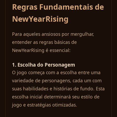
Regras Fundamentais de
NewYearRising
Para aqueles ansiosos por mergulhar,
entender as regras básicas de
NewYearRising é essencial:
1. Escolha do Personagem
O jogo começa com a escolha entre uma
variedade de personagens, cada um com
suas habilidades e histórias de fundo. Esta
escolha inicial determinará seu estilo de
jogo e estratégias otimizadas.