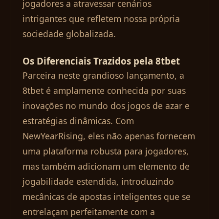
jogadores a atravessar cenários
intrigantes que refletem nossa própria
sociedade globalizada.
Os Diferenciais Trazidos pela 8tbet
Parceira neste grandioso lançamento, a
8tbet é amplamente conhecida por suas
inovações no mundo dos jogos de azar e
estratégias dinâmicas. Com
NewYearRising, eles não apenas fornecem
uma plataforma robusta para jogadores,
mas também adicionam um elemento de
jogabilidade estendida, introduzindo
mecânicas de apostas inteligentes que se
entrelaçam perfeitamente com a