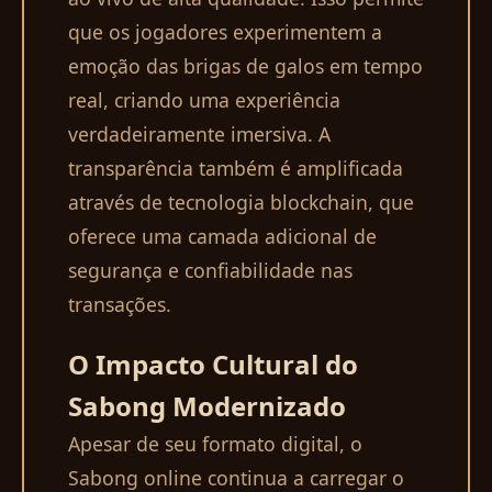
que os jogadores experimentem a
emoção das brigas de galos em tempo
real, criando uma experiência
verdadeiramente imersiva. A
transparência também é amplificada
através de tecnologia blockchain, que
oferece uma camada adicional de
segurança e confiabilidade nas
transações.
O Impacto Cultural do
Sabong Modernizado
Apesar de seu formato digital, o
Sabong online continua a carregar o