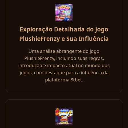
Exploração Detalhada do Jogo
PlushieFrenzy e Sua Influência
Uma análise abrangente do jogo
PlushieFrenzy, incluindo suas regras,
introdução e impacto atual no mundo dos
jogos, com destaque para a influência da
plataforma 8tbet.