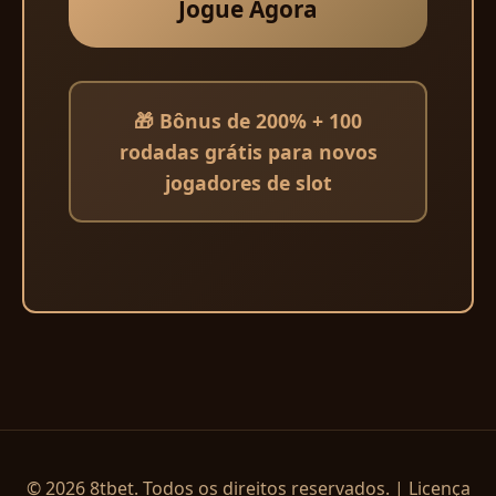
Jogue Agora
🎁 Bônus de 200% + 100
rodadas grátis para novos
jogadores de slot
© 2026 8tbet. Todos os direitos reservados. | Licença