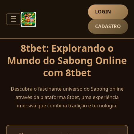
LOGIN
☰
CADASTRO
8tbet: Explorando o
Mundo do Sabong Online
com 8tbet
Descubra o fascinante universo do Sabong online
através da plataforma 8tbet, uma experiência
imersiva que combina tradição e tecnologia.