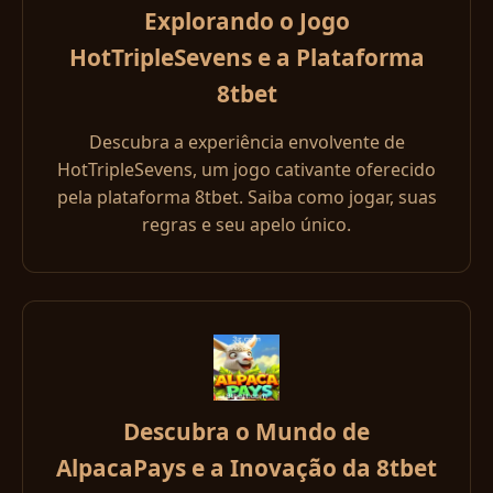
Explorando o Jogo
HotTripleSevens e a Plataforma
8tbet
Descubra a experiência envolvente de
HotTripleSevens, um jogo cativante oferecido
pela plataforma 8tbet. Saiba como jogar, suas
regras e seu apelo único.
Descubra o Mundo de
AlpacaPays e a Inovação da 8tbet