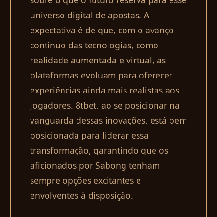
sobre o que o futuro reserva para esse
universo digital de apostas. A
expectativa é de que, com o avanço
contínuo das tecnologias, como
realidade aumentada e virtual, as
plataformas evoluam para oferecer
experiências ainda mais realistas aos
jogadores. 8tbet, ao se posicionar na
vanguarda dessas inovações, está bem
posicionada para liderar essa
transformação, garantindo que os
aficionados por Sabong tenham
sempre opções excitantes e
envolventes à disposição.