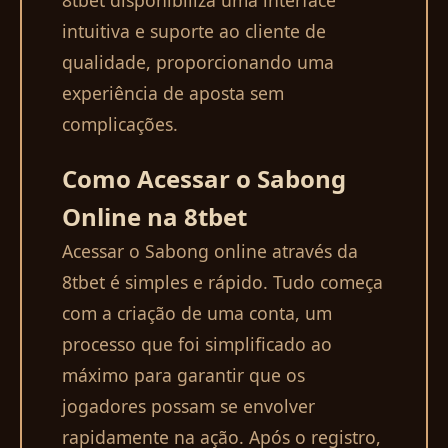
8tbet disponibiliza uma interface
intuitiva e suporte ao cliente de
qualidade, proporcionando uma
experiência de aposta sem
complicações.
Como Acessar o Sabong
Online na 8tbet
Acessar o Sabong online através da
8tbet é simples e rápido. Tudo começa
com a criação de uma conta, um
processo que foi simplificado ao
máximo para garantir que os
jogadores possam se envolver
rapidamente na ação. Após o registro,