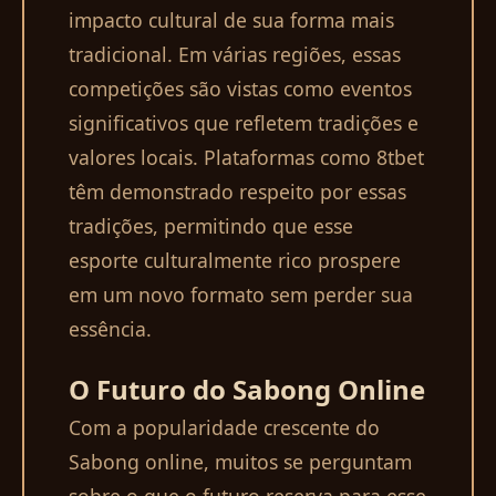
impacto cultural de sua forma mais
tradicional. Em várias regiões, essas
competições são vistas como eventos
significativos que refletem tradições e
valores locais. Plataformas como 8tbet
têm demonstrado respeito por essas
tradições, permitindo que esse
esporte culturalmente rico prospere
em um novo formato sem perder sua
essência.
O Futuro do Sabong Online
Com a popularidade crescente do
Sabong online, muitos se perguntam