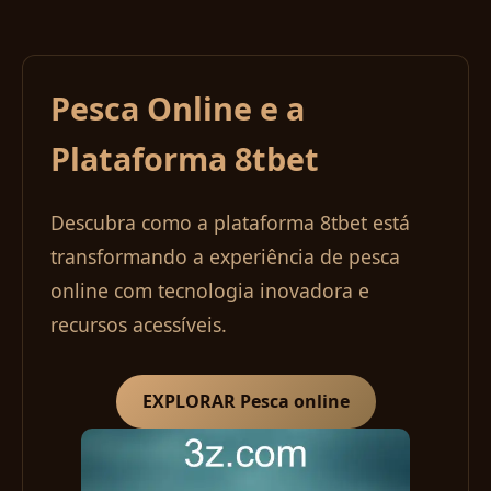
Pesca Online e a
Plataforma 8tbet
Descubra como a plataforma 8tbet está
transformando a experiência de pesca
online com tecnologia inovadora e
recursos acessíveis.
EXPLORAR Pesca online