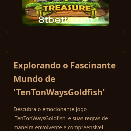
Explorando o Fascinante
Mundo de
'TenTonWaysGoldfish'
Descubra o emocionante jogo
'TenTonWaysGoldfish' e suas regras de
maneira envolvente e compreensível.