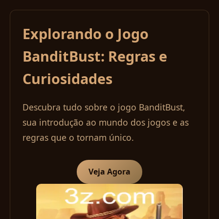
Explorando o Jogo
BanditBust: Regras e
Curiosidades
Descubra tudo sobre o jogo BanditBust,
sua introdução ao mundo dos jogos e as
regras que o tornam único.
Veja Agora