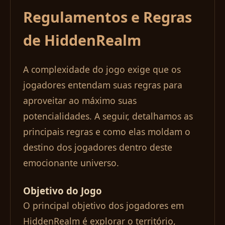
Regulamentos e Regras
de HiddenRealm
A complexidade do jogo exige que os
jogadores entendam suas regras para
aproveitar ao máximo suas
potencialidades. A seguir, detalhamos as
principais regras e como elas moldam o
destino dos jogadores dentro deste
emocionante universo.
Objetivo do Jogo
O principal objetivo dos jogadores em
HiddenRealm é explorar o território,