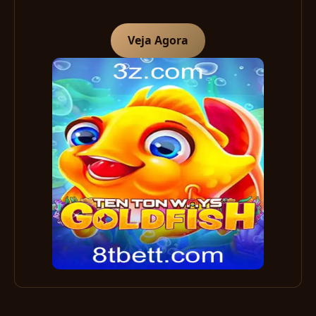
Veja Agora