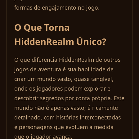
formas de engajamento no jogo.
O Que Torna
HiddenRealm Único?
O que diferencia HiddenRealm de outros
jogos de aventura é sua habilidade de
criar um mundo vasto, quase tangível,
onde os jogadores podem explorar e
descobrir segredos por conta própria. Este
mundo não é apenas vasto; é ricamente
detalhado, com histórias interconectadas
e personagens que evoluem à medida
que o jogador avança.