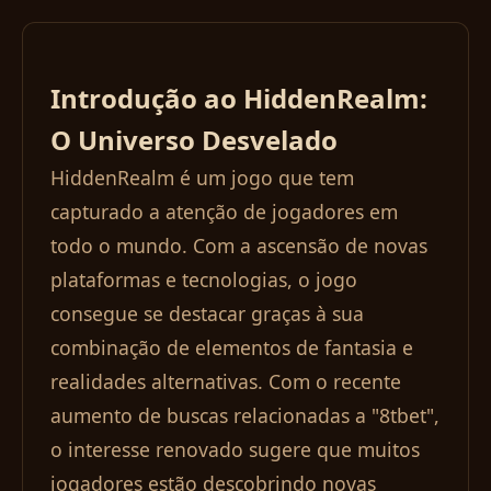
Introdução ao HiddenRealm:
O Universo Desvelado
HiddenRealm é um jogo que tem
capturado a atenção de jogadores em
todo o mundo. Com a ascensão de novas
plataformas e tecnologias, o jogo
consegue se destacar graças à sua
combinação de elementos de fantasia e
realidades alternativas. Com o recente
aumento de buscas relacionadas a "8tbet",
o interesse renovado sugere que muitos
jogadores estão descobrindo novas