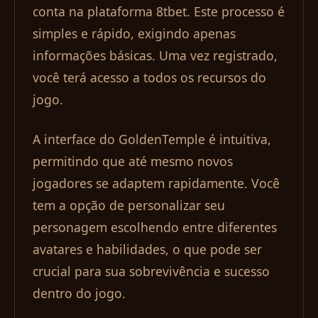
conta na plataforma 8tbet. Este processo é
simples e rápido, exigindo apenas
informações básicas. Uma vez registrado,
você terá acesso a todos os recursos do
jogo.
A interface do GoldenTemple é intuitiva,
permitindo que até mesmo novos
jogadores se adaptem rapidamente. Você
tem a opção de personalizar seu
personagem escolhendo entre diferentes
avatares e habilidades, o que pode ser
crucial para sua sobrevivência e sucesso
dentro do jogo.