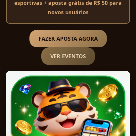
esportivas + aposta grátis de R$ 50 para
novos usuários
FAZER APOSTA AGORA
VER EVENTOS