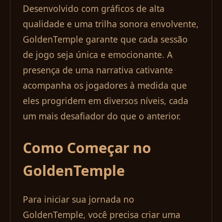
Desenvolvido com gráficos de alta
qualidade e uma trilha sonora envolvente,
GoldenTemple garante que cada sessão
de jogo seja única e emocionante. A
presença de uma narrativa cativante
acompanha os jogadores à medida que
eles progridem em diversos níveis, cada
um mais desafiador do que o anterior.
Como Começar no
GoldenTemple
Para iniciar sua jornada no
GoldenTemple, você precisa criar uma