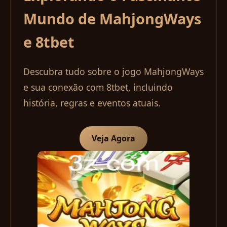
Mundo de MahjongWays
e 8tbet
Descubra tudo sobre o jogo MahjongWays
e sua conexão com 8tbet, incluindo
história, regras e eventos atuais.
Veja Agora