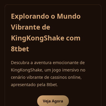
Explorando o Mundo
Vibrante de
KingKongShake com
8tbet
Descubra a aventura emocionante de
KingKongShake, um jogo imersivo no
cenário vibrante de cassinos online,
apresentado pela 8tbet.
Veja Agora