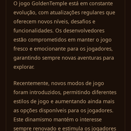
O jogo GoldenTemple está em constante
evolução, com atualizações regulares que
oferecem novos níveis, desafios e
funcionalidades. Os desenvolvedores
estão comprometidos em manter o jogo
fresco e emocionante para os jogadores,
garantindo sempre novas aventuras para
explorar.
Recentemente, novos modos de jogo
foram introduzidos, permitindo diferentes
estilos de jogo e aumentando ainda mais
as opções disponíveis para os jogadores.
Este dinamismo mantém o interesse
sempre renovado e estimula os jogadores