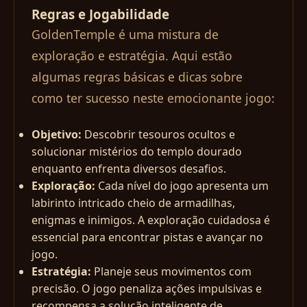
Regras e Jogabilidade
GoldenTemple é uma mistura de
exploração e estratégia. Aqui estão
algumas regras básicas e dicas sobre
como ter sucesso neste emocionante jogo:
Objetivo:
Descobrir tesouros ocultos e
solucionar mistérios do templo dourado
enquanto enfrenta diversos desafios.
Exploração:
Cada nível do jogo apresenta um
labirinto intricado cheio de armadilhas,
enigmas e inimigos. A exploração cuidadosa é
essencial para encontrar pistas e avançar no
jogo.
Estratégia:
Planeje seus movimentos com
precisão. O jogo penaliza ações impulsivas e
recompensa a solução inteligente de