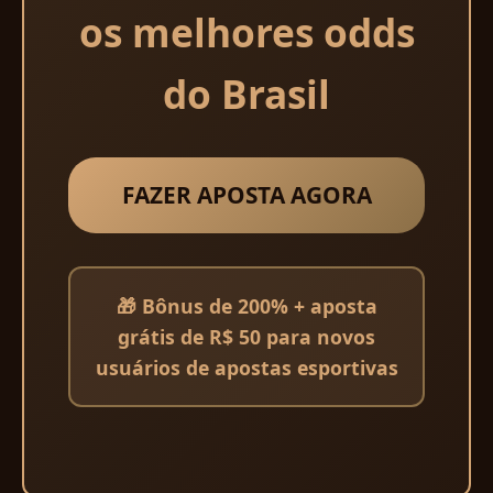
os melhores odds
do Brasil
FAZER APOSTA AGORA
🎁 Bônus de 200% + aposta
grátis de R$ 50 para novos
usuários de apostas esportivas