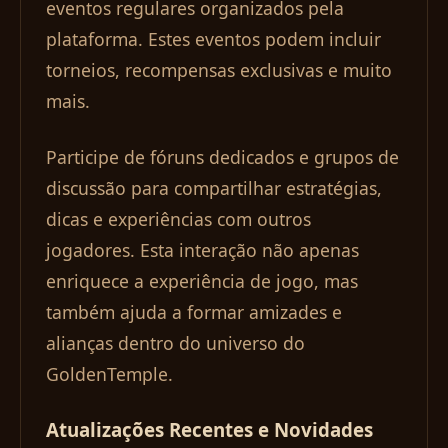
eventos regulares organizados pela
plataforma. Estes eventos podem incluir
torneios, recompensas exclusivas e muito
mais.
Participe de fóruns dedicados e grupos de
discussão para compartilhar estratégias,
dicas e experiências com outros
jogadores. Esta interação não apenas
enriquece a experiência de jogo, mas
também ajuda a formar amizades e
alianças dentro do universo do
GoldenTemple.
Atualizações Recentes e Novidades