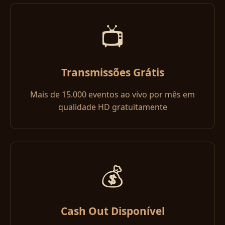
📺
Transmissões Grátis
Mais de 15.000 eventos ao vivo por mês em
qualidade HD gratuitamente
💰
Cash Out Disponível