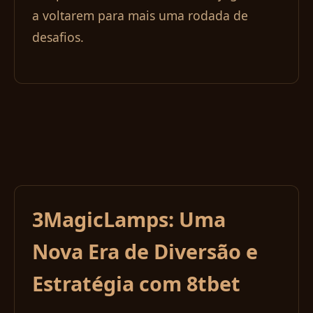
a voltarem para mais uma rodada de
desafios.
3MagicLamps: Uma
Nova Era de Diversão e
Estratégia com 8tbet